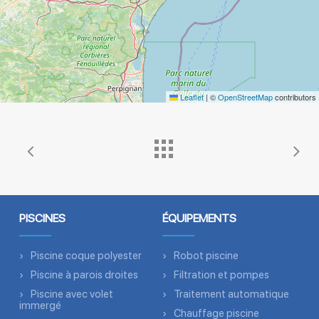
Leaflet
|
©
OpenStreetMap
contributors
PISCINES
ÉQUIPEMENTS
Piscine coque polyester
Robot piscine
Piscine à parois droites
Filtration et pompes
Piscine avec volet
Traitement automatique
immergé
Chauffage piscine