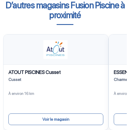
D’autres magasins Fusion Piscine à
proximité
ATOUT PISCINES Cusset
ESSENTI
Cusset
Charmeil
À environ 16 km
À environ
Voir le magasin