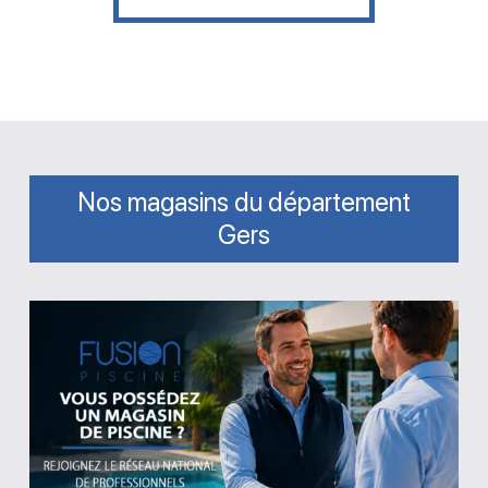
Nos magasins du département
Gers
Vous
possédez
un
magasin
de