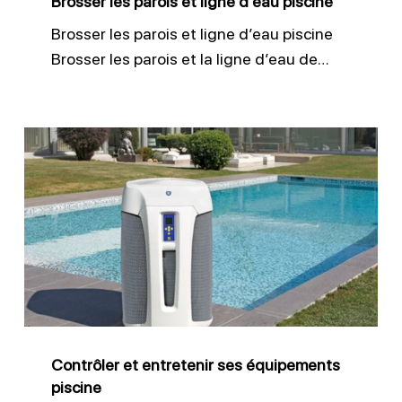
Brosser les parois et ligne d’eau piscine
Brosser les parois et ligne d’eau piscine
Brosser les parois et la ligne d’eau de…
Contrôler
et
entretenir
ses
équipements
piscine
Contrôler et entretenir ses équipements
piscine