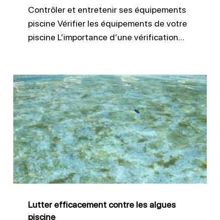
Contrôler et entretenir ses équipements
piscine Vérifier les équipements de votre
piscine L’importance d’une vérification…
Lutter
efficacement
contre
les
algues
piscine
Lutter efficacement contre les algues
piscine