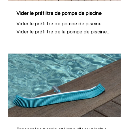
Vider le préfiltre de pompe de piscine
Vider le préfiltre de pompe de piscine
Vider le préfiltre de la pompe de piscine…
Brosser
les
parois
et
ligne
d’eau
piscine