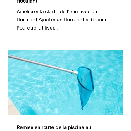
floculant
Améliorer la clarté de l’eau avec un
floculant Ajouter un floculant si besoin
Pourquoi utiliser…
Remise
en
route
de
la
piscine
au
printemps
Remise en route de la piscine au