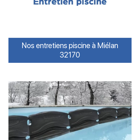
Nos entretiens piscine à Miélan
32170
Réussir
l’hivernage
de
sa
piscine