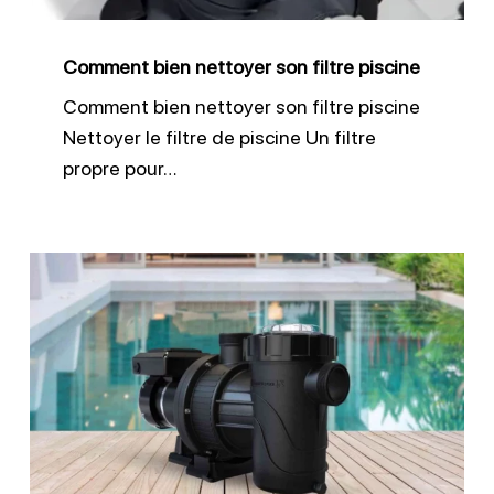
Comment bien nettoyer son filtre piscine
Comment bien nettoyer son filtre piscine
Nettoyer le filtre de piscine Un filtre
propre pour…
Vider
le
préfiltre
de
pompe
de
piscine