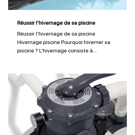
Réussir l’hivernage de sa piscine
Réussir l’hivernage de sa piscine
Hivernage piscine Pourquoi hiverner sa
piscine ? L’hivernage consiste à…
Comment
bien
nettoyer
son
filtre
piscine