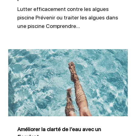
Lutter efficacement contre les algues
piscine Prévenir ou traiter les algues dans
une piscine Comprendre…
Améliorer
la
clarté
de
l’eau
avec
un
floculant
Améliorer la clarté de l’eau avec un