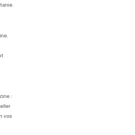
tanie.
ine.
nt
ine :
eller
on vos