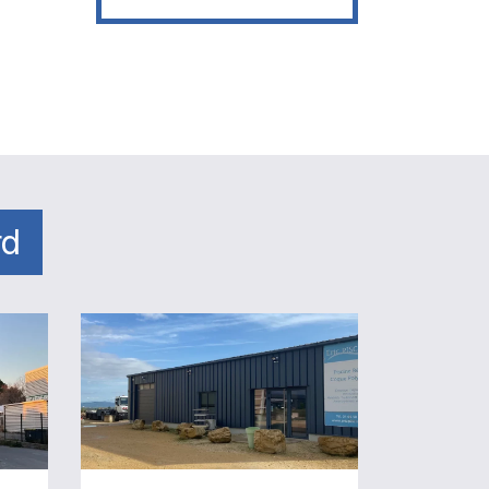
rd
Magasin
Eric
Piscines
et
Spa