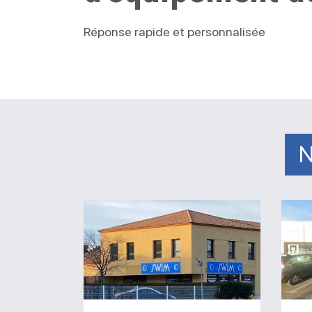
Réponse rapide et personnalisée
N
Magasin
Swim
Espace
Piscine
Caveirac