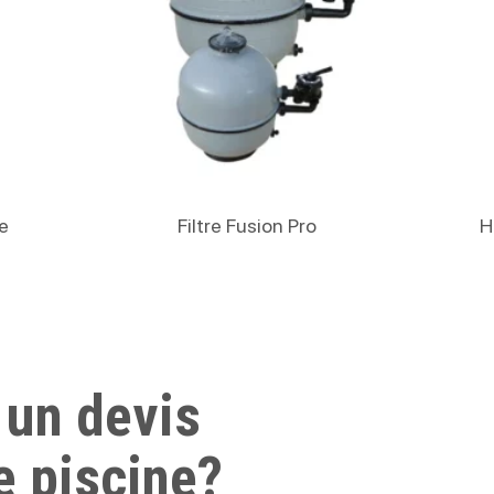
Lire La Suite
e
Filtre Fusion Pro
H
 un devis
e piscine?