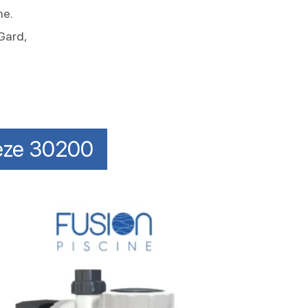
ne.
 Gard,
Cèze 30200