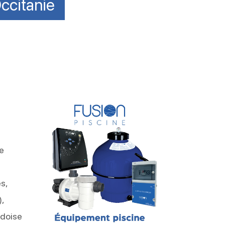
ccitanie
e
s,
),
rdoise