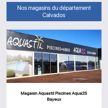
Nos magasins du département
Calvados
Magasin
Aquastil
Piscines
Aqua2S
Bayeux
Magasin Aquastil Piscines Aqua2S
Bayeux