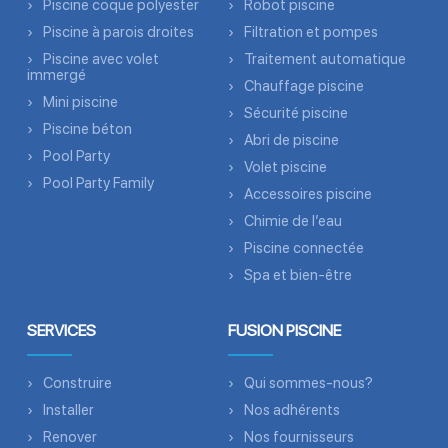
Piscine coque polyester
Robot piscine
Piscine à parois droites
Filtration et pompes
Piscine avec volet
Traitement automatique
immergé
Chauffage piscine
Mini piscine
Sécurité piscine
Piscine béton
Abri de piscine
Pool Party
Volet piscine
Pool Party Family
Accessoires piscine
Chimie de l’eau
Piscine connectée
Spa et bien-être
SERVICES
FUSION PISCINE
Construire
Qui sommes-nous?
Installer
Nos adhérents
Renover
Nos fournisseurs