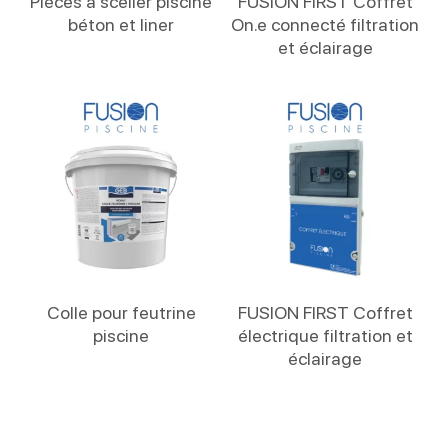
Pièces à sceller piscine
FUSION FIRST Coffret
béton et liner
On.e connecté filtration
et éclairage
Lire La Suite
Lire La Suite
Colle pour feutrine
FUSION FIRST Coffret
piscine
électrique filtration et
éclairage