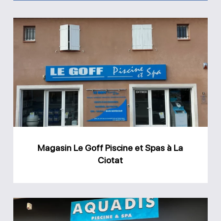
Magasin
Le
Goff
Piscine
et
Spas
à
La
Magasin Le Goff Piscine et Spas à La
Ciotat
Ciotat
Magasin