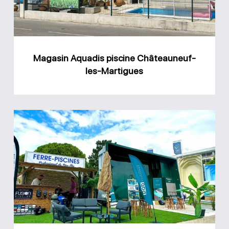
Martigues
Magasin Aquadis piscine Châteauneuf-
les-Martigues
Magasin
Ferre
Piscines
Allauch