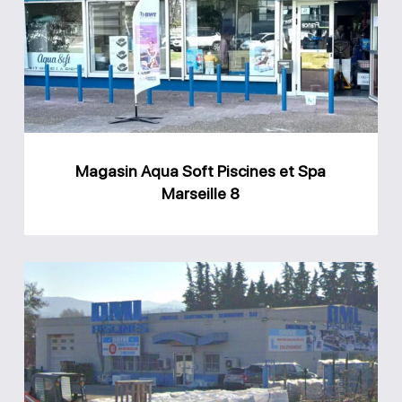
Soft
Piscines
et
Spa
Marseille
8
Magasin Aqua Soft Piscines et Spa
Marseille 8
Magasin
DML
piscines
Bouc-
Bel-