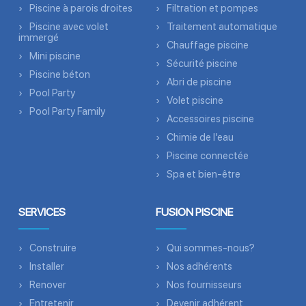
Piscine à parois droites
Filtration et pompes
Piscine avec volet
Traitement automatique
immergé
Chauffage piscine
Mini piscine
Sécurité piscine
Piscine béton
Abri de piscine
Pool Party
Volet piscine
Pool Party Family
Accessoires piscine
Chimie de l’eau
Piscine connectée
Spa et bien-être
SERVICES
FUSION PISCINE
Construire
Qui sommes-nous?
Installer
Nos adhérents
Renover
Nos fournisseurs
Entretenir
Devenir adhérent