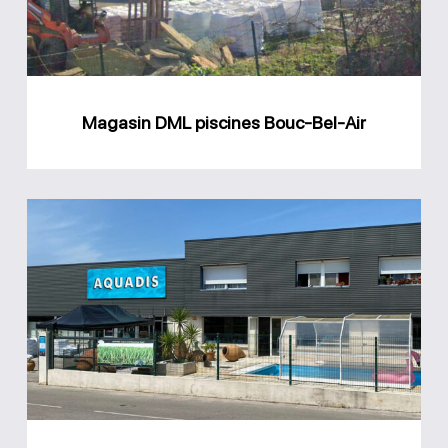
Bel-
Air
Magasin DML piscines Bouc-Bel-Air
Magasin
Aquadis
piscine
Châteauneuf-
les-
Martigues