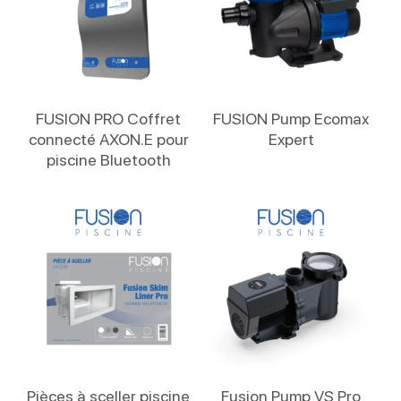
Lire La Suite
Lire La Suite
FUSION PRO Coffret
FUSION Pump Ecomax
connecté AXON.E pour
Expert
piscine Bluetooth
Lire La Suite
Lire La Suite
Pièces à sceller piscine
Fusion Pump VS Pro