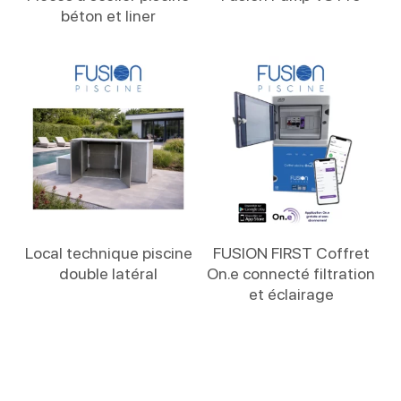
béton et liner
Lire La Suite
Lire La Suite
Local technique piscine
FUSION FIRST Coffret
double latéral
On.e connecté filtration
et éclairage