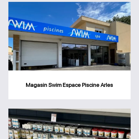
Magasin
Swim
Espace
Piscine
Arles
Magasin Swim Espace Piscine Arles
Magasin
DML
piscines