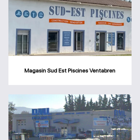
Sud
Est
Piscines
Ventabren
Magasin Sud Est Piscines Ventabren
Magasin
DML
piscines
Bouc-