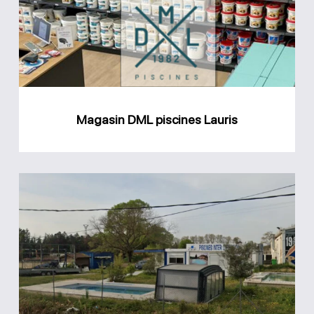
Lauris
Magasin DML piscines Lauris
Magasin
Piscine
Inter
Diffusion
Avignon
(PIDA)