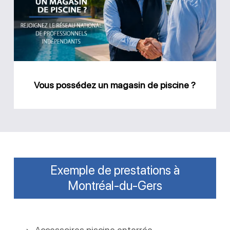
magasin
de
piscine
?
Vous possédez un magasin de piscine ?
Exemple de prestations à
Montréal-du-Gers
Accessoires piscine enterrée