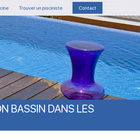
scine
Trouver un pisciniste
Contact
ON
BASSIN
DANS
LES