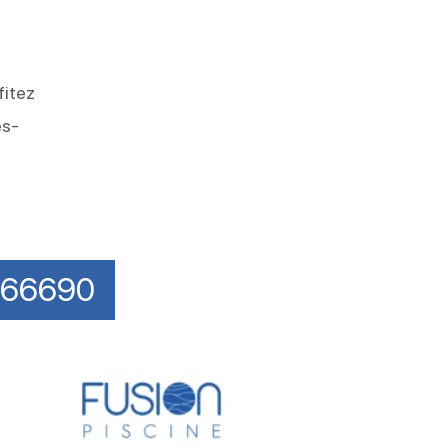
fitez
es-
é 66690