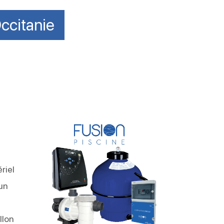
ccitanie
riel
 un
llon