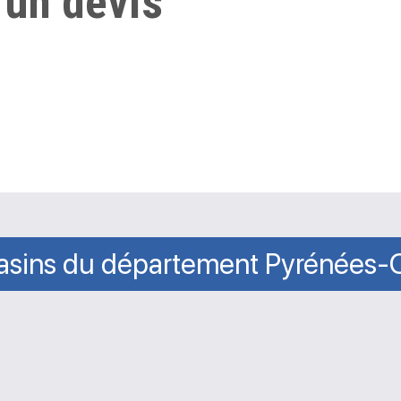
 un devis
sins du département Pyrénées-O