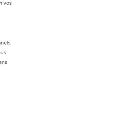
on vos
nnels
ous
ans