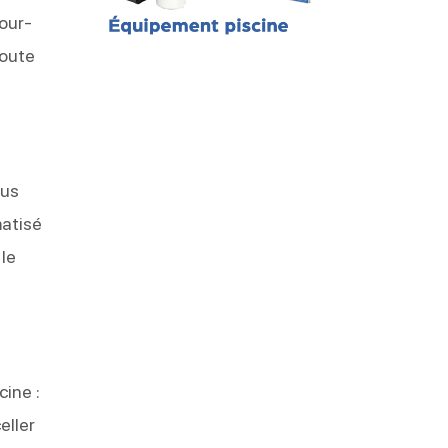
our-
toute
ous
matisé
 le
ine :
eller