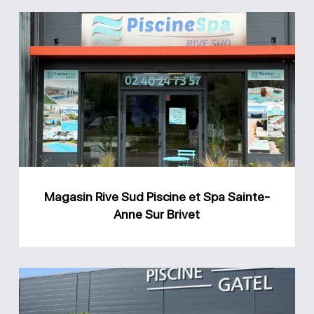
Magasin
Rive
Sud
Piscine
et
Spa
Sainte-
Anne
Magasin Rive Sud Piscine et Spa Sainte-
Sur
Anne Sur Brivet
Brivet
Magasin
GPA