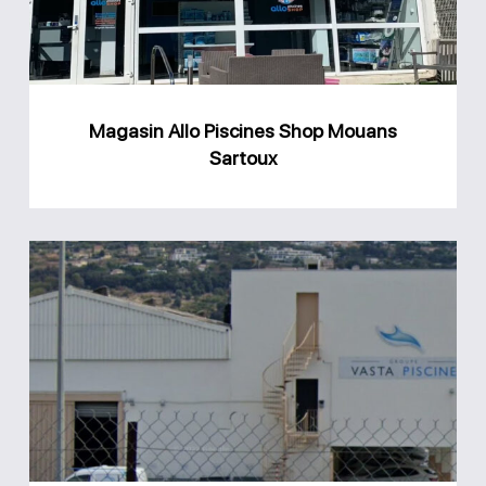
Mouans
Sartoux
Magasin Allo Piscines Shop Mouans
Sartoux
Groupe
Vasta
Piscine
Saint-
Laurent-
du-
Var