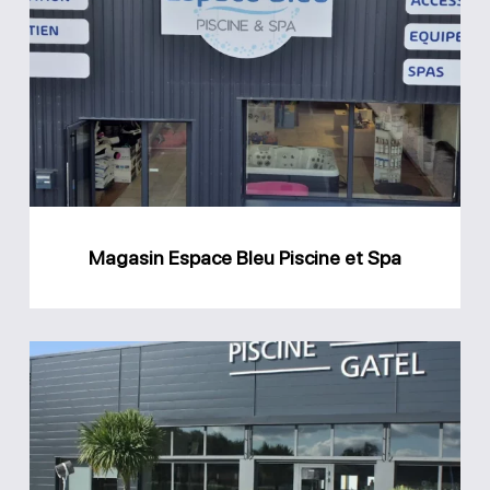
Espace
Bleu
Piscine
et
Spa
Magasin Espace Bleu Piscine et Spa
Magasin
GPA
Piscine
Gatel