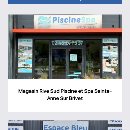
Magasin
Rive
Sud
Piscine
et
Spa
Sainte-
Anne
Magasin Rive Sud Piscine et Spa Sainte-
Sur
Anne Sur Brivet
Brivet
Magasin