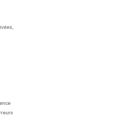
ivées,
uence
rreurs