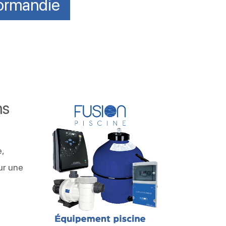
ormandie
ns
,
ur une