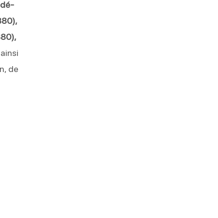
dé-
380),
80),
ainsi
n, de