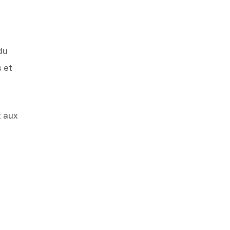
du
 et
t aux