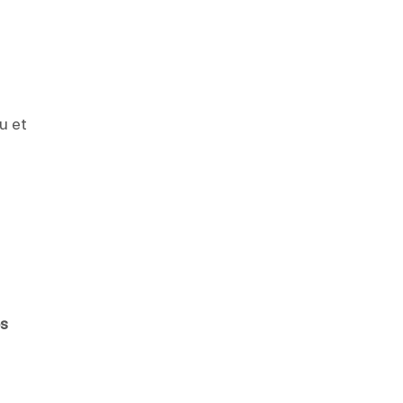
u et
os