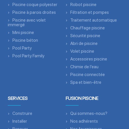
Piscine coque polyester
Robot piscine
Piscine à parois droites
Filtration et pompes
Piscine avec volet
Traitement automatique
immergé
Chauffage piscine
Mini piscine
Sécurité piscine
Piscine béton
Abri de piscine
Pool Party
Volet piscine
Pool Party Family
Accessoires piscine
Chimie de l’eau
Piscine connectée
Spa et bien-être
SERVICES
FUSION PISCINE
Construire
Qui sommes-nous?
Installer
Nos adhérents