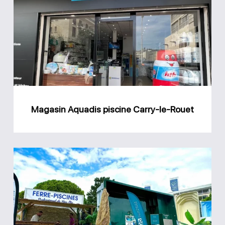
piscine
Carry-
le-
Rouet
Magasin Aquadis piscine Carry-le-Rouet
Magasin
Ferre
Piscines
Allauch