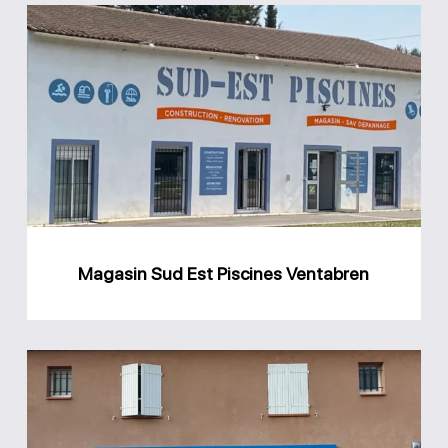
Magasin
Sud
Est
Piscines
Ventabren
Magasin Sud Est Piscines Ventabren
Magasin
Le
Goff