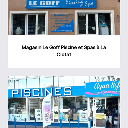
Piscine
et
Spas
à
La
Magasin Le Goff Piscine et Spas à La
Ciotat
Ciotat
Magasin
Aqua
Soft
Piscines
et
Spa