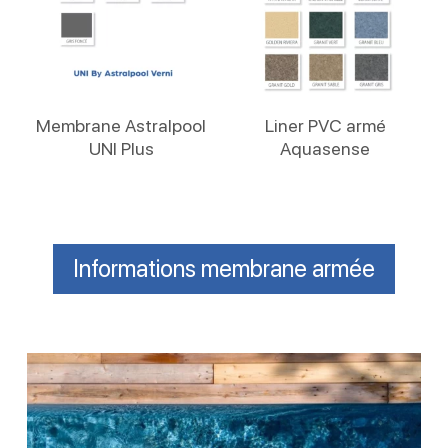
Lire La Suite
Lire La Suite
Membrane Astralpool
Liner PVC armé
UNI Plus
Aquasense
Informations membrane armée
Membrane
armée
–