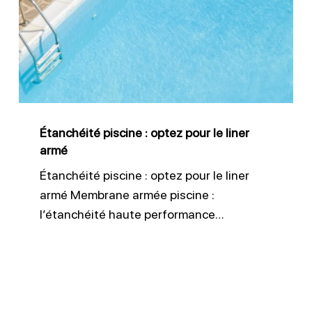
:
optez
pour
le
liner
armé
Étanchéité piscine : optez pour le liner
armé
Étanchéité piscine : optez pour le liner
armé Membrane armée piscine :
l’étanchéité haute performance…