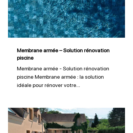
Solution
rénovation
piscine
Membrane armée – Solution rénovation
piscine
Membrane armée - Solution rénovation
piscine Membrane armée : la solution
idéale pour rénover votre…
Installation
membrane
armée