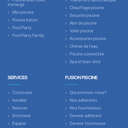
Piscine avec volet
Traitement automatique
immergé
Chauffage piscine
Mini piscine
Sécurité piscine
Piscine béton
Abri de piscine
Pool Party
Volet piscine
Pool Party Family
Accessoires piscine
Chimie de l’eau
Piscine connectée
Spa et bien-être
SERVICES
FUSION PISCINE
Construire
Qui sommes-nous?
Installer
Nos adhérents
Renover
Nos fournisseurs
Entretenir
Devenir adhérent
Équiper
Devenir fournisseur