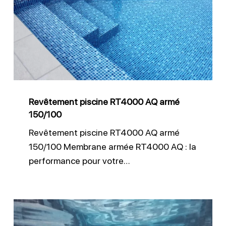
RT4000
AQ
armé
150/100
Revêtement piscine RT4000 AQ armé
150/100
Revêtement piscine RT4000 AQ armé
150/100 Membrane armée RT4000 AQ : la
performance pour votre…
Quel
liner