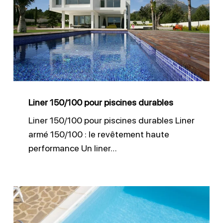
pour
piscines
durables
Liner 150/100 pour piscines durables
Liner 150/100 pour piscines durables Liner
armé 150/100 : le revêtement haute
performance Un liner…
Étanchéité
piscine