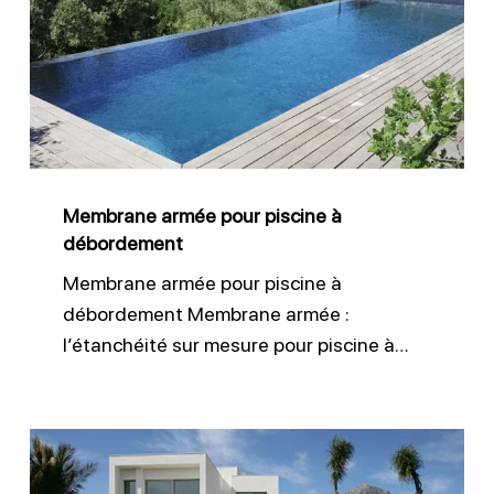
pour
piscine
à
débordement
Membrane armée pour piscine à
débordement
Membrane armée pour piscine à
débordement Membrane armée :
l’étanchéité sur mesure pour piscine à…
Liner
150/100