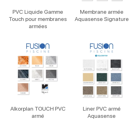
Lire La Suite
Lire La Suite
PVC Liquide Gamme
Membrane armée
Touch pour membranes
Aquasense Signature
armées
Lire La Suite
Lire La Suite
Alkorplan TOUCH PVC
Liner PVC armé
armé
Aquasense