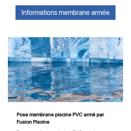
Informations membrane armée
Pose
membrane
piscine
PVC
armé
par
Fusion
Piscine
Pose membrane piscine PVC armé par
Fusion Piscine