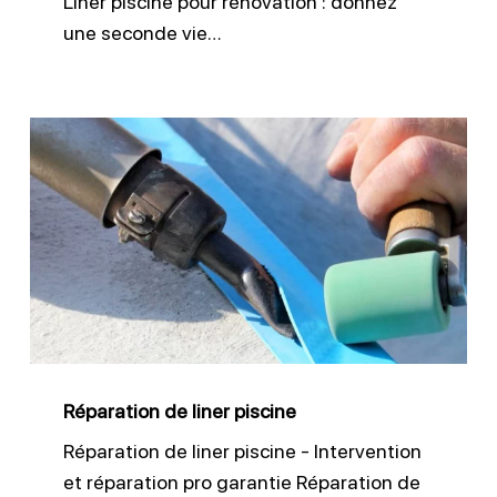
Liner piscine pour rénovation : donnez
une seconde vie…
Réparation
de
liner
piscine
Réparation de liner piscine
Réparation de liner piscine - Intervention
et réparation pro garantie Réparation de