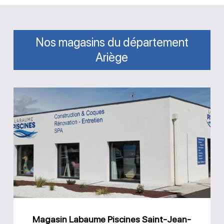
Nos magasins du département
Ariège
Magasin
Labaume
Piscines
Saint-
Jean-
du-
Falga
Magasin Labaume Piscines Saint-Jean-