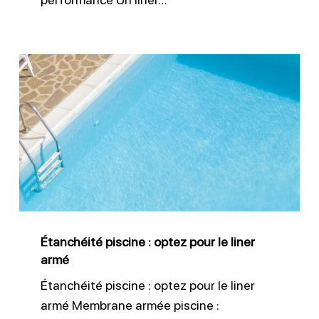
Étanchéité
piscine
:
optez
pour
le
liner
armé
Étanchéité piscine : optez pour le liner
armé
Étanchéité piscine : optez pour le liner
armé Membrane armée piscine :