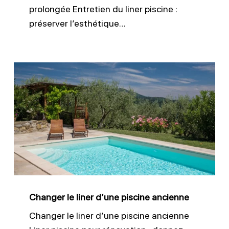
prolongée Entretien du liner piscine :
préserver l’esthétique…
Changer
le
liner
d’une
piscine
ancienne
Changer le liner d’une piscine ancienne
Changer le liner d’une piscine ancienne