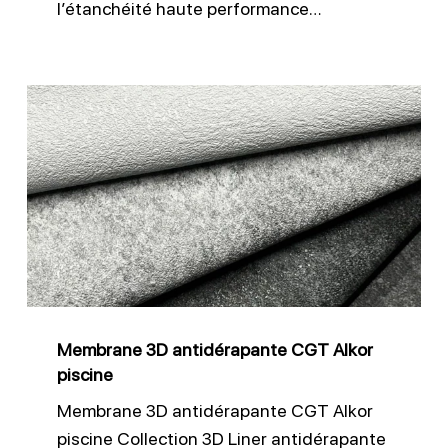
l’étanchéité haute performance…
Membrane
3D
antidérapante
CGT
Alkor
piscine
Membrane 3D antidérapante CGT Alkor
piscine
Membrane 3D antidérapante CGT Alkor
piscine Collection 3D Liner antidérapante