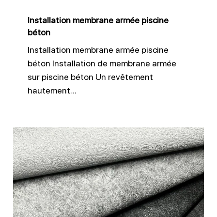
Installation membrane armée piscine
béton
Installation membrane armée piscine
béton Installation de membrane armée
sur piscine béton Un revêtement
hautement…
Membrane
3D
antidérapante
CGT
Alkor
piscine