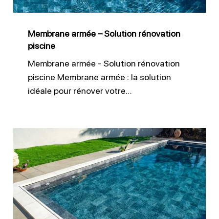
Membrane armée – Solution rénovation
piscine
Membrane armée - Solution rénovation
piscine Membrane armée : la solution
idéale pour rénover votre…
Liner
sur
mesure
pour
piscine