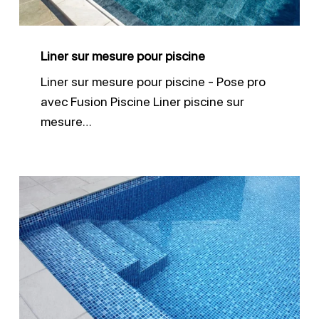
Liner sur mesure pour piscine
Liner sur mesure pour piscine - Pose pro
avec Fusion Piscine Liner piscine sur
mesure…
Revêtement
piscine
RT4000
AQ
armé
150/100