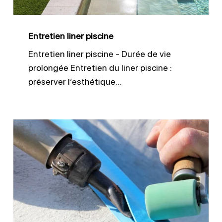
Entretien liner piscine
Entretien liner piscine - Durée de vie
prolongée Entretien du liner piscine :
préserver l’esthétique…
Réparation
de
liner
piscine