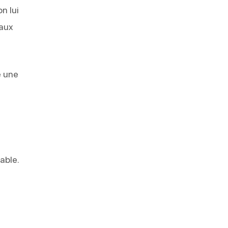
n lui
 aux
e une
able.