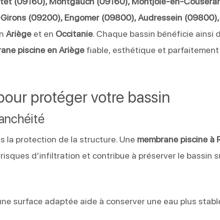
stet (09160), Montgauch (09160), Montjoie-en-Cousera
t-Girons (09200), Engomer (09800), Audressein (09800),
en
Ariège
et en
Occitanie
. Chaque bassin bénéficie ainsi 
ne piscine en Ariège
fiable, esthétique et parfaitement
our protéger votre bassin
tanchéité
 la protection de la structure. Une
membrane piscine à 
 risques d’infiltration et contribue à préserver le bassin s
ar une surface adaptée aide à conserver une eau plus stabl