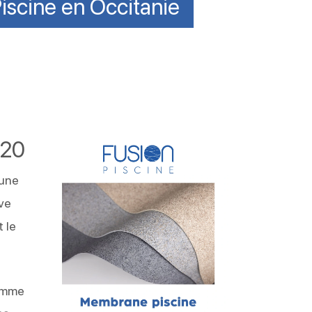
iscine en Occitanie
120
 une
ve
 le
omme