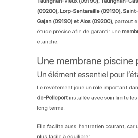
Taurignan-Vieux (09190), Taurignan-Ca
(09200), Lorp-Sentaraille (09190), Sain
Gajan (09190) et Alos (09200)
, partout 
étude précise afin de garantir une
membra
étanche.
Une membrane piscine p
Un élément essentiel pour l’é
Le revêtement joue un rôle important dans
de-Pelleport
installée avec soin limite les
long terme.
Elle facilite aussi l’entretien courant, c
plus facile à équilibrer.