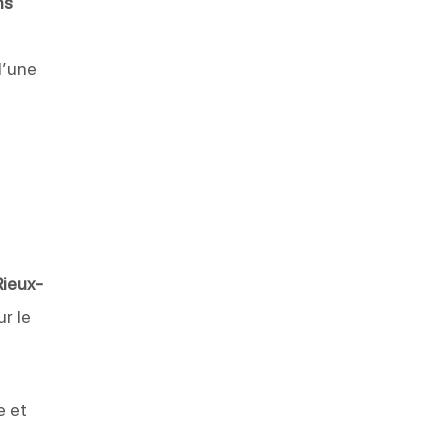
ns
d’une
Rieux-
ur le
e et