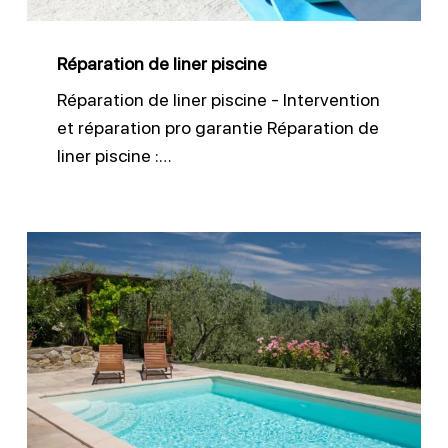
Réparation de liner piscine
Réparation de liner piscine - Intervention
et réparation pro garantie Réparation de
liner piscine :…
Changer
le
liner
d’une
piscine
ancienne