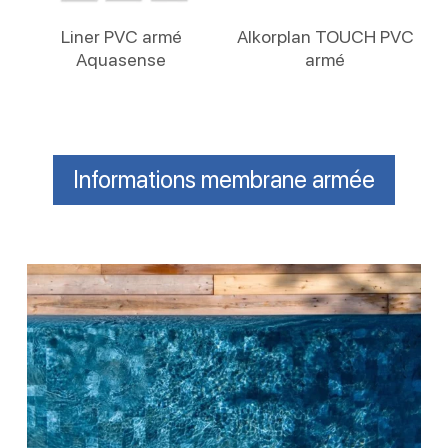
Lire La Suite
Lire La Suite
Liner PVC armé
Alkorplan TOUCH PVC
Aquasense
armé
Informations membrane armée
Membrane
armée
–
Solution
rénovation
piscine