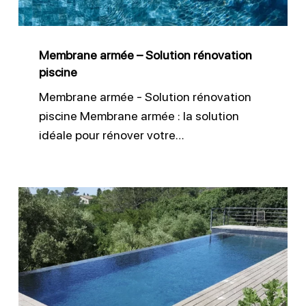
Membrane armée – Solution rénovation
piscine
Membrane armée - Solution rénovation
piscine Membrane armée : la solution
idéale pour rénover votre…
Membrane
armée
pour
piscine
à