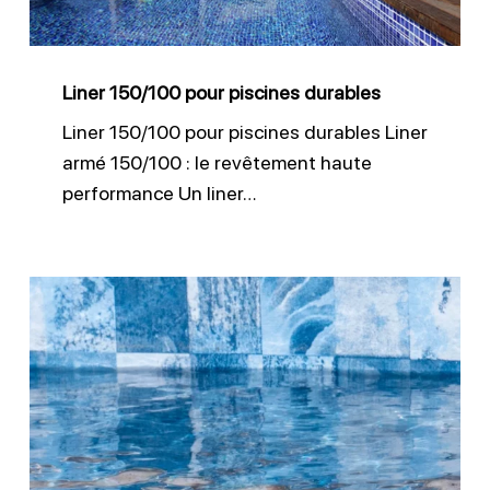
Liner 150/100 pour piscines durables
Liner 150/100 pour piscines durables Liner
armé 150/100 : le revêtement haute
performance Un liner…
Pose
membrane
piscine
PVC
armé
par