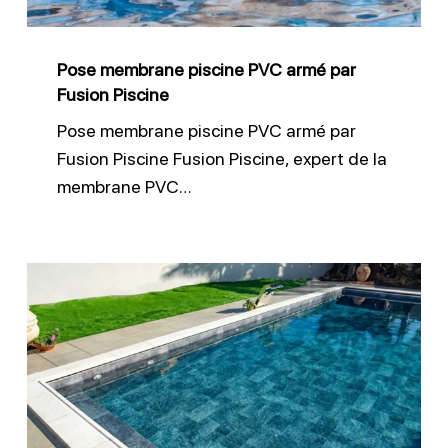
Fusion
Piscine
Pose membrane piscine PVC armé par
Fusion Piscine
Pose membrane piscine PVC armé par
Fusion Piscine Fusion Piscine, expert de la
membrane PVC…
Liner
sur
mesure
pour
piscine