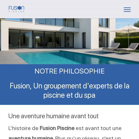
Skip
Menu
to
main
content
NOTRE PHILOSOPHIE
Fusion,
Un
groupement
d'experts
de
la
piscine
et
du
spa
Une aventure humaine avant tout
L’histoire de
Fusion Piscine
est avant tout une
aventure humaine
. Plus qu’un réseau, c’est un