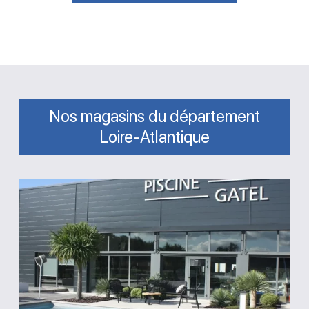
Nos magasins du département
Loire-Atlantique
Magasin
GPA
Piscine
Gatel
Carquefou