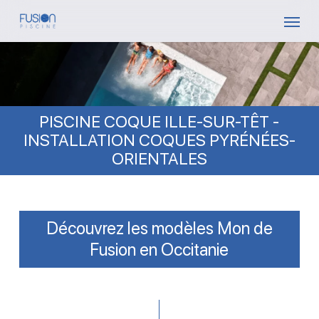
Skip
Menu
to
main
content
PISCINE COQUE ILLE-SUR-TÊT -
INSTALLATION COQUES PYRÉNÉES-
ORIENTALES
Découvrez les modèles Mon de
Fusion en Occitanie