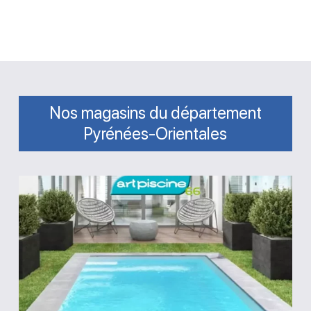
Nos magasins du département
Pyrénées-Orientales
Magasin
Art
Piscine
66
Villemolaque
Perpignan