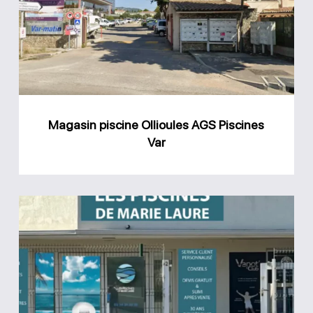
AGS
Piscines
Var
Magasin piscine Ollioules AGS Piscines
Var
Magasin
Les
piscines
de
Marie