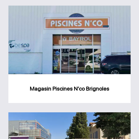
Magasin
Piscines
N’co
Brignoles
Magasin Piscines N’co Brignoles
Magasin
piscine
Ollioules