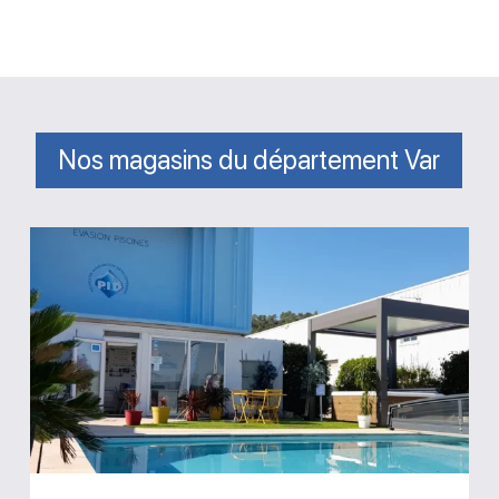
Nos magasins du département Var
Magasin
Evasion
Piscines
Saint-
Maximin-
la-
Sainte-