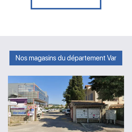
Nos magasins du département Var
Magasin
piscine
Ollioules
AGS
Piscines
Var