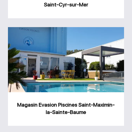
sur-
Saint-Cyr-sur-Mer
Mer
Magasin
Evasion
Piscines
Saint-
Maximin-
la-
Sainte-
Baume
Magasin Evasion Piscines Saint-Maximin-
la-Sainte-Baume