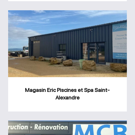
Magasin
Eric
Piscines
et
Spa
Saint-
Alexandre
Magasin Eric Piscines et Spa Saint-
Alexandre
Magasin