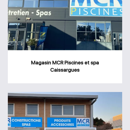
MCR
Piscines
et
spa
Caissargues
Magasin MCR Piscines et spa
Caissargues
Magasin
MCR
Piscines
et