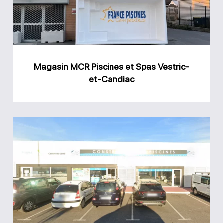
Spas
Vestric-
et-
Candiac
Magasin MCR Piscines et Spas Vestric-
et-Candiac
Magasin
Actuel
Piscines
Saint-
Christol-
lès-