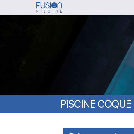
Skip
to
main
content
PISCINE
COQUE