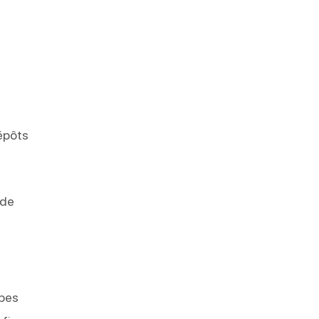
épôts
 de
ipes