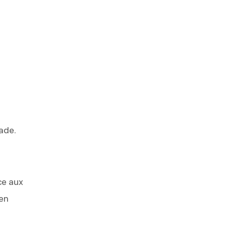
nade.
ce aux
 en