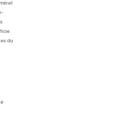
omérat
e-
ns
ficie
tes du
né