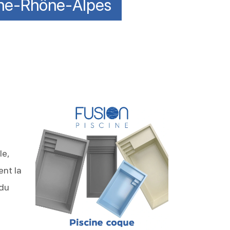
gne-Rhône-Alpes
le,
ent la
 du