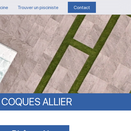
scine
Trouver un pisciniste
Contact
COQUES
ALLIER