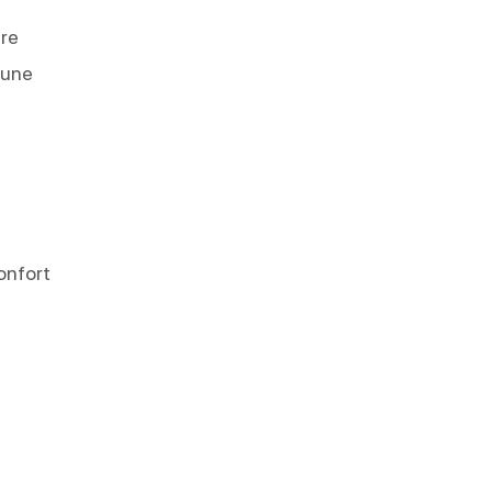
tre
 une
onfort