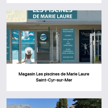
Magasin
Les
piscines
de
Marie
Laure
Saint-
Cyr-
Magasin Les piscines de Marie Laure
sur-
Saint-Cyr-sur-Mer
Mer
Magasin