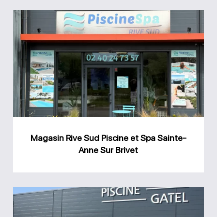
Magasin
Rive
Sud
Piscine
et
Spa
Sainte-
Anne
Magasin Rive Sud Piscine et Spa Sainte-
Sur
Anne Sur Brivet
Brivet
Magasin
GPA