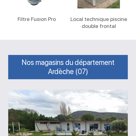
Lire La Suite
Lire La Suite
Filtre Fusion Pro
Local technique piscine
double frontal
Nos magasins du département
Ardèche (07)
Magasin
Aux
Piscines
du
Vivarais