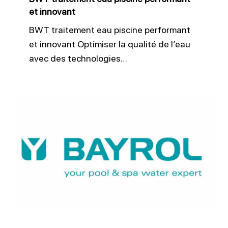
et innovant
BWT traitement eau piscine performant
et innovant Optimiser la qualité de l’eau
avec des technologies…
Bayrol
traitement
piscine
précis
et
performant