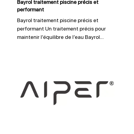
Bayrol traitement piscine précis et
performant
Bayrol traitement piscine précis et
performant Un traitement précis pour
maintenir l’équilibre de l’eau Bayrol…
Aiper
simplifie
le
nettoyage
piscine
avec
des
robots