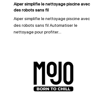
Aiper simplifie le nettoyage piscine avec
sans
des robots sans fil
fil
Aiper simplifie le nettoyage piscine avec
des robots sans fil Automatiser le
nettoyage pour profiter…
Mojo
transforme
les
abords
de
piscine
en