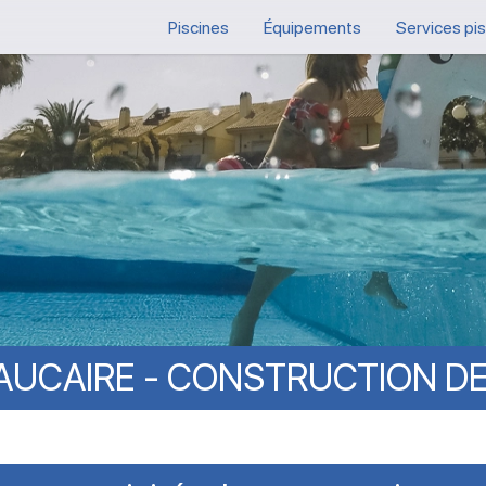
Piscines
Équipements
Services pi
AUCAIRE
-
CONSTRUCTION
D