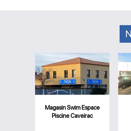
N
Magasin
Swim
Espace
Piscine
Caveirac
Magasin Swim Espace
Piscine Caveirac