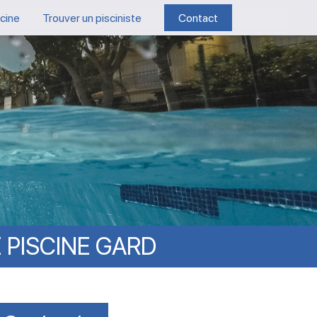
scine
Trouver un pisciniste
Contact
E
PISCINE
GARD