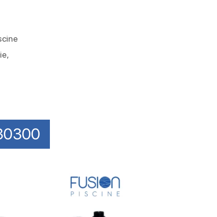
scine
ie,
 30300