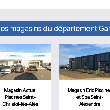
os magasins du département Ga
Magasin
Magasin
Actuel
Eric
Piscines
Piscines
Saint-
et
Christol-
Spa
lès-
Saint-
Magasin Actuel
Magasin Eric Piscine
Piscines Saint-
et Spa Saint-
Alès
Alexandre
Christol-lès-Alès
Alexandre