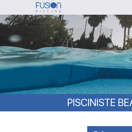
Skip
to
main
content
PISCINISTE
BE