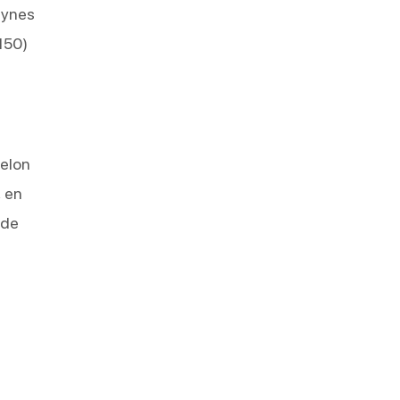
eynes
150)
selon
, en
 de