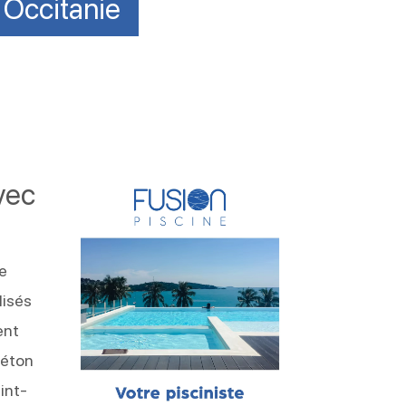
 Occitanie
vec
ne
lisés
ent
béton
int-