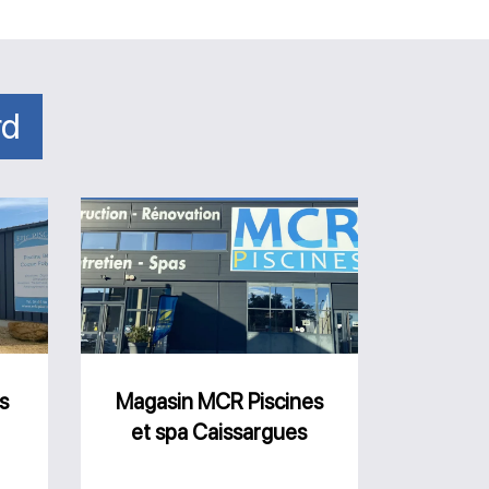
rd
Magasin
MCR
Piscines
et
spa
Caissargues
s
Magasin MCR Piscines
et spa Caissargues