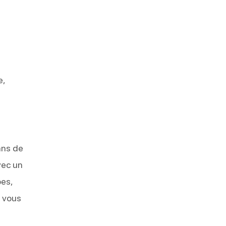
e,
ans de
vec un
pes,
r vous