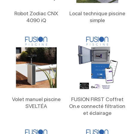
Lire La Suite
Lire La Suite
Robot Zodiac CNX
Local technique piscine
4090 iQ
simple
Lire La Suite
Lire La Suite
Volet manuel piscine
FUSION FIRST Coffret
SVELTÉA
On.e connecté filtration
et éclairage