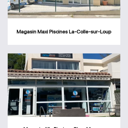
sur-
Loup
Magasin Maxi Piscines La-Colle-sur-Loup
Magasin
Allo
Piscines
Shop
Mouans
Sartoux