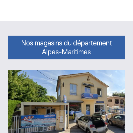
Nos magasins du département
Alpes-Maritimes
Magasin
Avantage
Service
Piscine
Biot