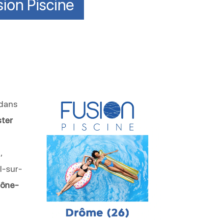
sion Piscine
dans
ster
,
l-sur-
hône-