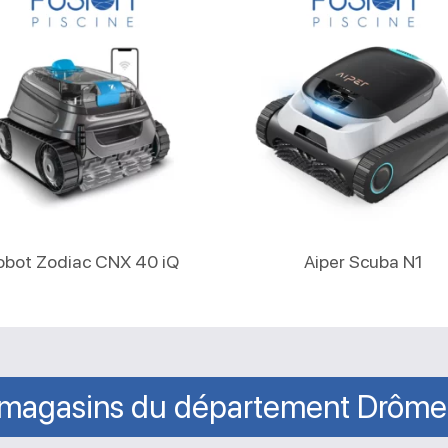
Lire La Suite
Lire La Suite
obot Zodiac CNX 40 iQ
Aiper Scuba N1
magasins du département Drôme