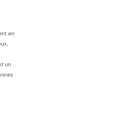
ent en
ux,
nt un
scines