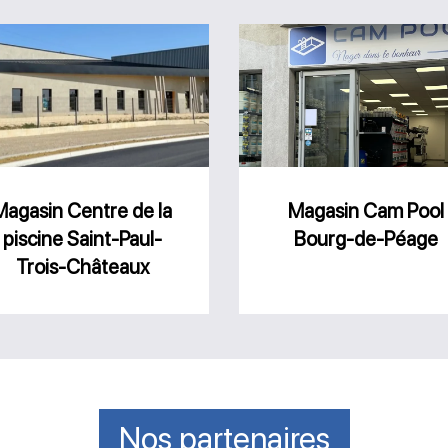
Magasin
Magasin
Centre
Cam
de
Pool
la
Bourg-
piscine
de-
Saint-
Péage
Magasin Centre de la
Magasin Cam Pool
piscine Saint-Paul-
Bourg-de-Péage
Paul-
Trois-Châteaux
Trois-
Châteaux
Nos partenaires