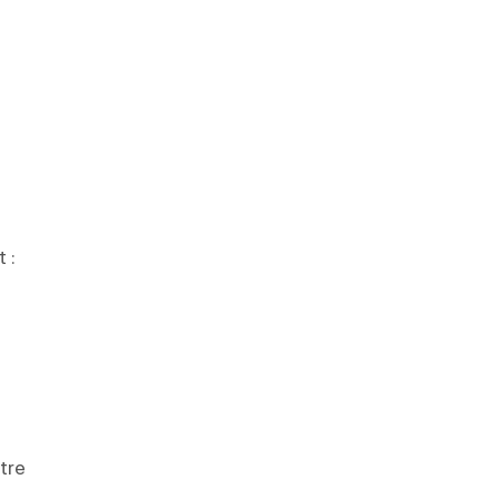
 :
tre