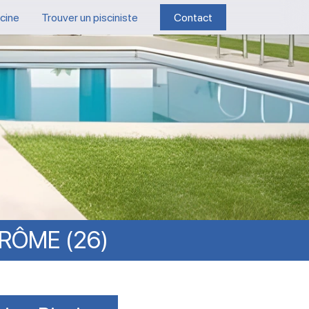
scine
Trouver un pisciniste
Contact
RÔME
(26)