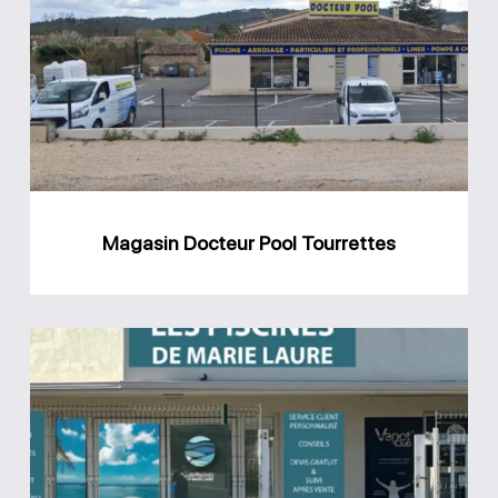
Pool
Tourrettes
Magasin Docteur Pool Tourrettes
Magasin
Les
piscines
de
Marie