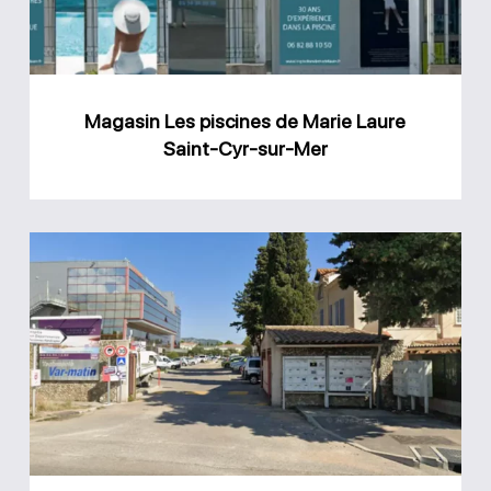
Laure
Saint-
Cyr-
Magasin Les piscines de Marie Laure
sur-
Saint-Cyr-sur-Mer
Mer
Magasin
piscine
Ollioules
AGS
Piscines
Var