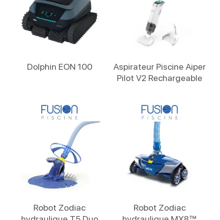
Lire La Suite
Lire La Suite
Dolphin EON 100
Aspirateur Piscine Aiper
Pilot V2 Rechargeable
Lire La Suite
Lire La Suite
Robot Zodiac
Robot Zodiac
hydraulique T5 Duo
hydraulique MX8™