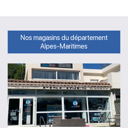
Nos magasins du département
Alpes-Maritimes
Magasin
Allo
Piscines
Shop
Mouans
Sartoux