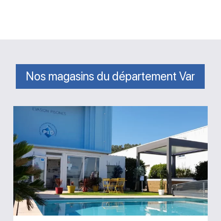
Nos magasins du département Var
Magasin
Evasion
Piscines
Saint-
Maximin-
la-
Sainte-