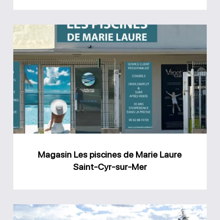
Magasin
Les
piscines
de
Marie
Laure
Saint-
Cyr-
Magasin Les piscines de Marie Laure
sur-
Saint-Cyr-sur-Mer
Mer
Magasin