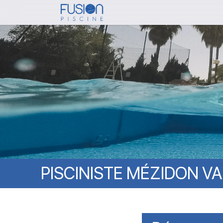
Skip
to
main
content
PISCINISTE
MÉZIDON
VA