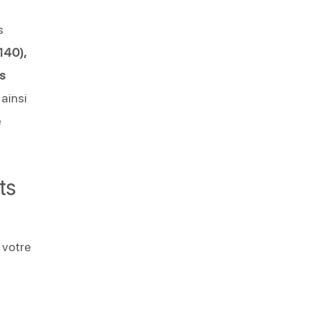
s
140),
s
ainsi
e
ts
 votre