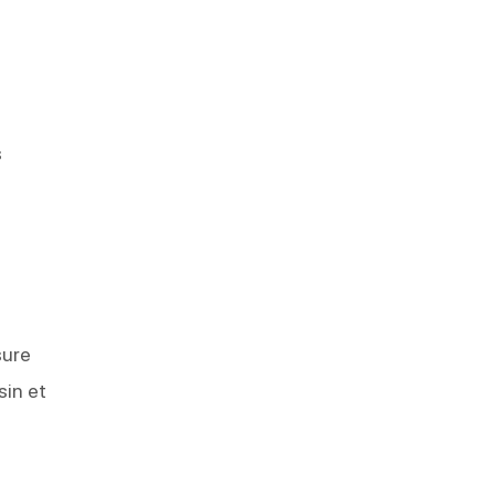
s
sure
sin et