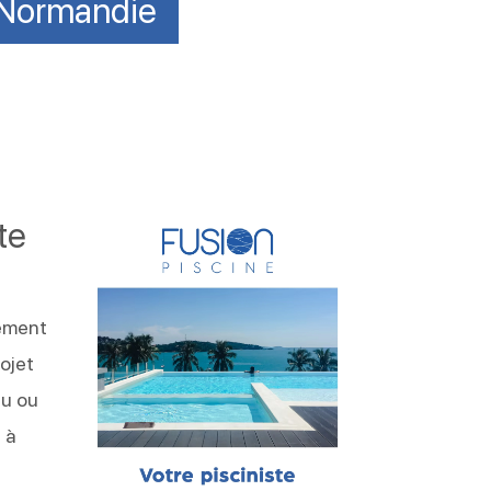
n Normandie
te
ement
ojet
au ou
 à