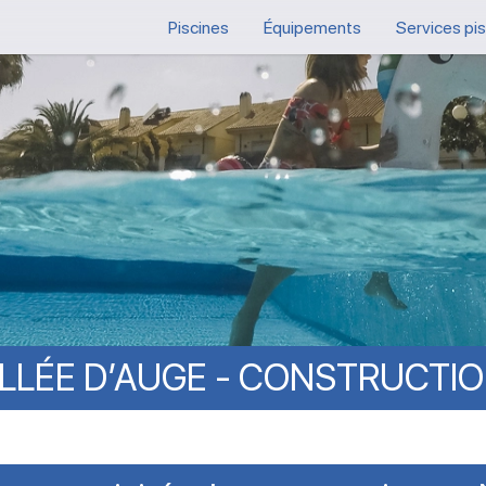
Piscines
Équipements
Services pi
LLÉE
D’AUGE
-
CONSTRUCTI