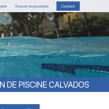
scine
Trouver un pisciniste
Contact
ON
DE
PISCINE
CALVADOS