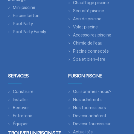
Chauffage piscine
Mini piscine
Sécurité piscine
Piscine béton
Abri de piscine
Pool Party
Volet piscine
Pool Party Family
Accessoires piscine
Chimie de l’eau
Piscine connectée
Spa et bien-être
SERVICES
FUSION PISCINE
Construire
Qui sommes-nous?
Installer
Nos adhérents
Renover
Nos fournisseurs
Entretenir
Devenir adhérent
Équiper
Devenir fournisseur
Actualités
TROUVER UN PISCINISTE