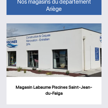
Nos magasins du département
Ariège
Magasin
Labaume
Piscines
Saint-
Jean-
du-
Falga
Magasin Labaume Piscines Saint-Jean-
du-Falga