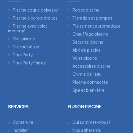
Piscine coque polyester
Robot piscine
Piscine à parois droites
Filtration et pompes
Piscine avec volet
Traitement automatique
immergé
Chauffage piscine
Mini piscine
Sécurité piscine
Piscine béton
Abri de piscine
Pool Party
Volet piscine
Pool Party Family
Accessoires piscine
Chimie de l’eau
Piscine connectée
Spa et bien-être
SERVICES
FUSION PISCINE
Construire
Qui sommes-nous?
Installer
Nos adhérents