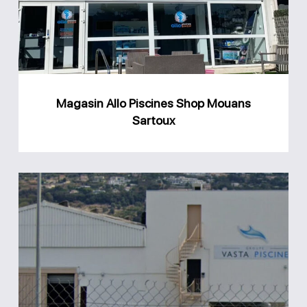
Shop
Mouans
Sartoux
Magasin Allo Piscines Shop Mouans
Sartoux
Groupe
Vasta
Piscine
Saint-
Laurent-
du-