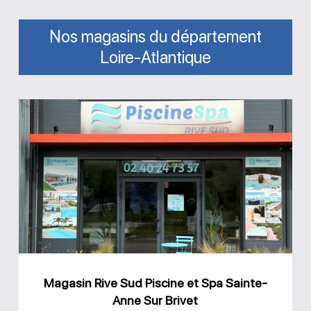
Nos magasins du département
Loire-Atlantique
Magasin
Rive
Sud
Piscine
et
Spa
Sainte-
Anne
Magasin Rive Sud Piscine et Spa Sainte-
Sur
Anne Sur Brivet