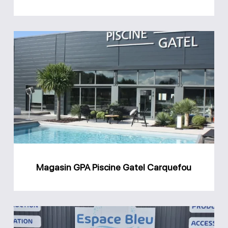
Brivet
Magasin
GPA
Piscine
Gatel
Carquefou
Magasin GPA Piscine Gatel Carquefou
Magasin