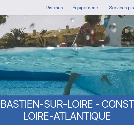
Piscines
Équipements
Services pi
ÉBASTIEN-SUR-LOIRE
-
CONST
LOIRE-ATLANTIQUE