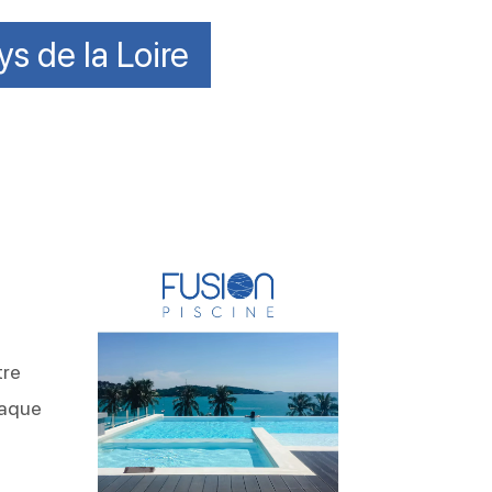
s de la Loire
tre
haque