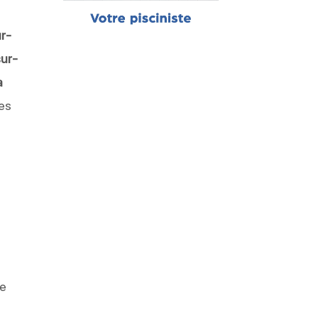
r-
ur-
a
les
ne