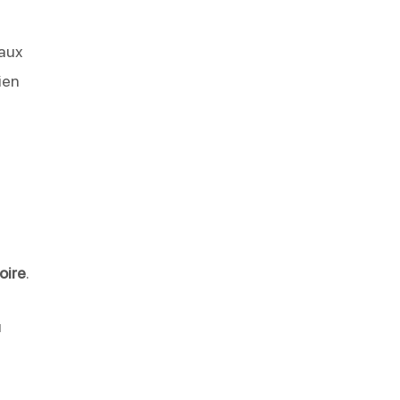
aux
ien
oire
.
u