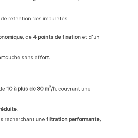
é de rétention des impuretés.
gonomique
, de
4 points de fixation
et d’un
cartouche sans effort.
 de
10 à plus de 30 m³/h
, couvrant une
réduite
.
res recherchant une
filtration performante,