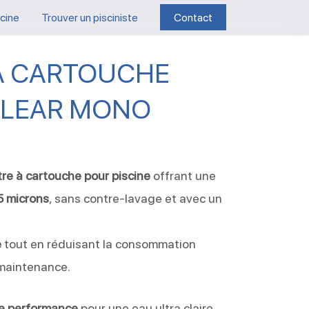
scine
Trouver un pisciniste
Contact
 À CARTOUCHE
CLEAR MONO
ltre à cartouche pour piscine
offrant une
15 microns
, sans contre-lavage et avec un
e
tout en réduisant la consommation
 maintenance.
te performance
pour une eau ultra claire