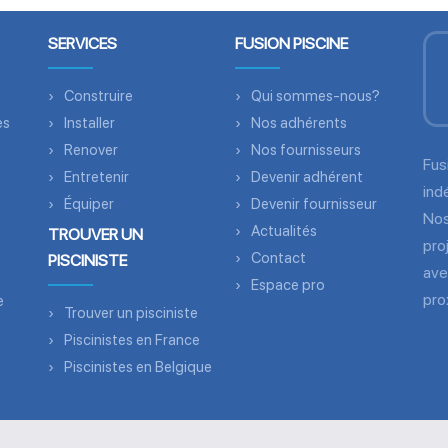
SERVICES
FUSION PISCINE
Construire
Qui sommes-nous?
es
Installer
Nos adhérents
Renover
Nos fournisseurs
Fus
Entretenir
Devenir adhérent
ind
Équiper
Devenir fournisseur
Nos
Actualités
TROUVER UN
pro
Contact
PISCINISTE
ave
Espace pro
pro
e
Trouver un pisciniste
Piscinistes en France
Piscinistes en Belgique