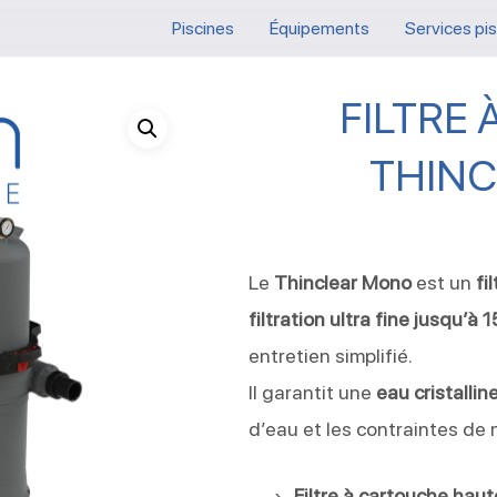
Piscines
Équipements
Services pi
FILTRE
THIN
Le
Thinclear Mono
est un
fi
filtration ultra fine jusqu’à 
entretien simplifié.
Il garantit une
eau cristallin
d’eau et les contraintes de
Filtre à cartouche hau