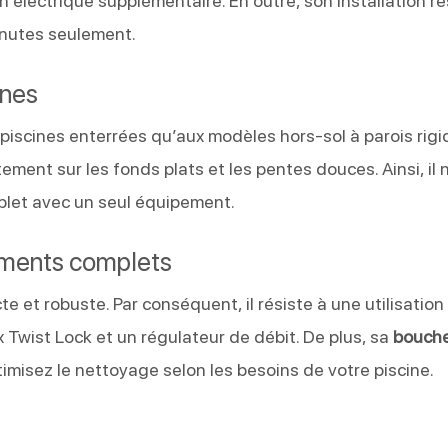
on électrique supplémentaire. En outre, son installation r
inutes seulement.
ines
scines enterrées qu’aux modèles hors-sol à parois rigide
tement sur les fonds plats et les pentes douces. Ainsi, il 
plet avec un seul équipement.
ements complets
t robuste. Par conséquent, il résiste à une utilisation r
wist Lock et un régulateur de débit. De plus, sa
bouche
timisez le nettoyage selon les besoins de votre piscine.