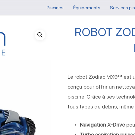
Piscines
Équipements
Services pi
ROBOT ZO
Le robot Zodiac MX9™ est u
conçu pour offrir un nettoy
piscine. Grâce à ses technol
tous types de débris, même l
Navigation X-Drive
pou
Turbo aspiration puiss