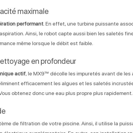
icacité maximale
iration performant
. En effet, une turbine puissante asso
spiration. Ainsi, le robot capte aussi bien les saletés f
ormance même lorsque le débit est faible.
nettoyage en profondeur
nique actif
, le MX9™ décolle les impuretés avant de les 
éliminent efficacement les algues et les saletés incrustées
 Vous obtenez donc une eau plus propre plus rapidement.
de
e de filtration de votre piscine. Ainsi, il utilise la pui