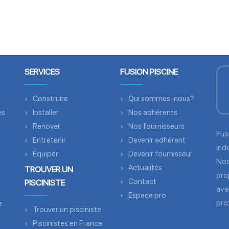
SERVICES
FUSION PISCINE
Construire
Qui sommes-nous?
es
Installer
Nos adhérents
Renover
Nos fournisseurs
Fus
Entretenir
Devenir adhérent
ind
Équiper
Devenir fournisseur
Nos
Actualités
TROUVER UN
pro
Contact
PISCINISTE
ave
Espace pro
pro
e
Trouver un pisciniste
Piscinistes en France