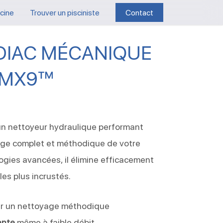
scine
Trouver un pisciniste
Contact
DIAC MÉCANIQUE
MX9™
n nettoyeur hydraulique performant
age complet et méthodique de votre
ogies avancées, il élimine efficacement
es plus incrustés.
r un nettoyage méthodique
ante
même à faible débit