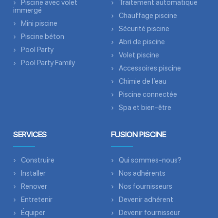
Piscine avec volet
Traitement automatique
immergé
Chauffage piscine
Mini piscine
Sécurité piscine
Piscine béton
Abri de piscine
Pool Party
Volet piscine
Pool Party Family
Accessoires piscine
Chimie de l’eau
Piscine connectée
Spa et bien-être
SERVICES
FUSION PISCINE
Construire
Qui sommes-nous?
Installer
Nos adhérents
Renover
Nos fournisseurs
Entretenir
Devenir adhérent
Équiper
Devenir fournisseur