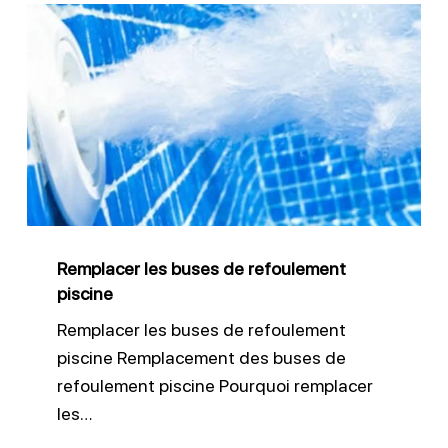
Remplacer
les
buses
de
refoulement
piscine
Remplacer les buses de refoulement
piscine
Remplacer les buses de refoulement
piscine Remplacement des buses de
refoulement piscine Pourquoi remplacer
les…