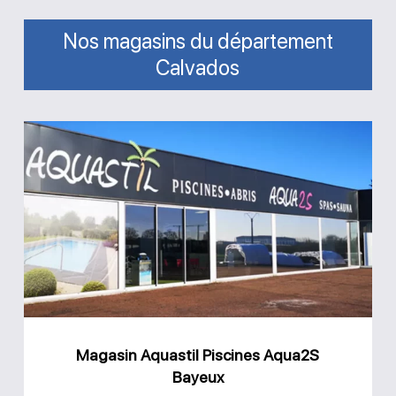
Nos magasins du département
Calvados
Magasin
Aquastil
Piscines
Aqua2S
Bayeux
Magasin Aquastil Piscines Aqua2S
Bayeux