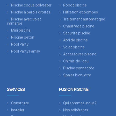
Piscine coque polyester
Robot piscine
Piscine à parois droites
Filtration et pompes
Piscine avec volet
Traitement automatique
immergé
Chauffage piscine
Mini piscine
Sécurité piscine
Piscine béton
Abri de piscine
Pool Party
Volet piscine
Pool Party Family
Accessoires piscine
Chimie de l’eau
Piscine connectée
Spa et bien-être
SERVICES
FUSION PISCINE
Construire
Qui sommes-nous?
Installer
Nos adhérents