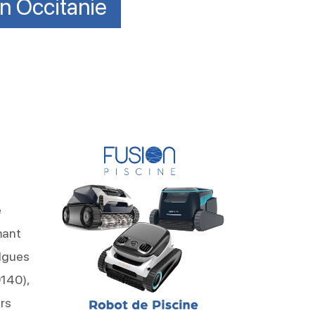
en Occitanie
e
mant
algues
0140),
rs