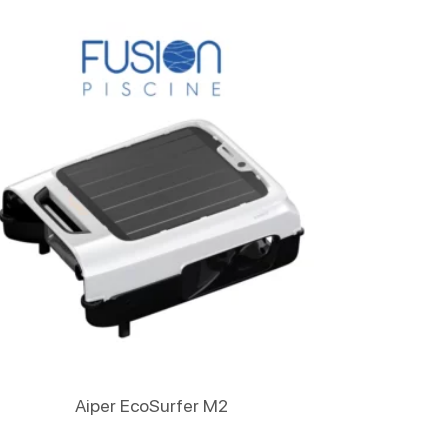
Lire La Suite
Aiper EcoSurfer M2