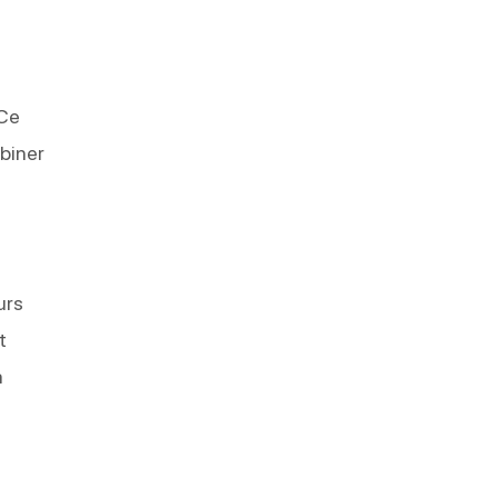
t
 Ce
biner
urs
t
à