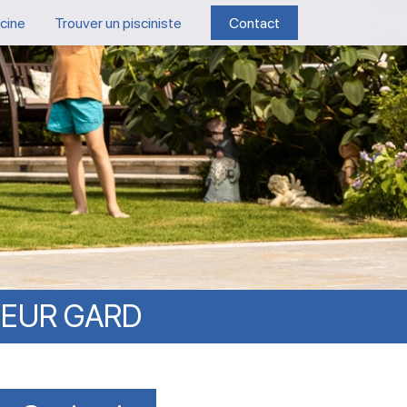
scine
Trouver un pisciniste
Contact
YEUR
GARD