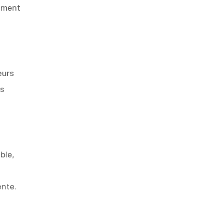
tement
eurs
es
ble,
ente.