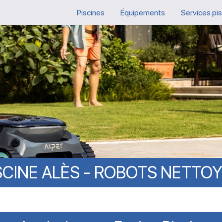
Piscines
Équipements
Services pi
SCINE
ALÈS
-
ROBOTS
NETTO