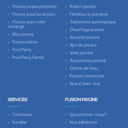
Piscine coque polyester
Robot piscine
Piscine à parois droites
Filtration et pompes
Piscine avec volet
Traitement automatique
immergé
Chauffage piscine
Mini piscine
Sécurité piscine
Piscine béton
Abri de piscine
Pool Party
Volet piscine
Pool Party Family
Accessoires piscine
Chimie de l’eau
Piscine connectée
Spa et bien-être
SERVICES
FUSION PISCINE
Construire
Qui sommes-nous?
Installer
Nos adhérents