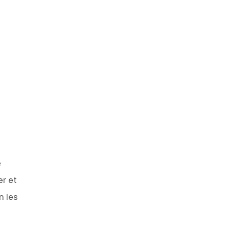
s
e
er et
n les