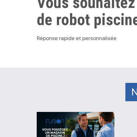
Vous souhaitez
de robot piscin
Réponse rapide et personnalisée
N
Vous
possédez
un