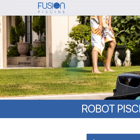
Skip
to
main
content
ROBOT
PISC