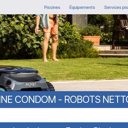
Piscines
Équipements
Services pi
INE
CONDOM
-
ROBOTS
NETT