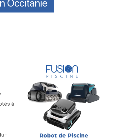
en Occitanie
e
ptés à
du-