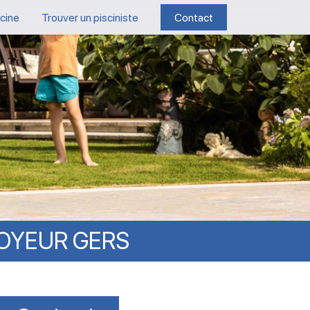
scine
Trouver un pisciniste
Contact
OYEUR
GERS