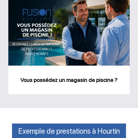
Vous
possédez
un
magasin
de
piscine
?
Vous possédez un magasin de piscine ?
Exemple de prestations à Hourtin